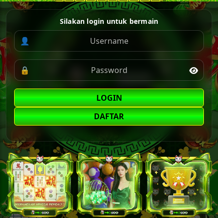
Silakan login untuk bermain
👤
🔒
LOGIN
DAFTAR