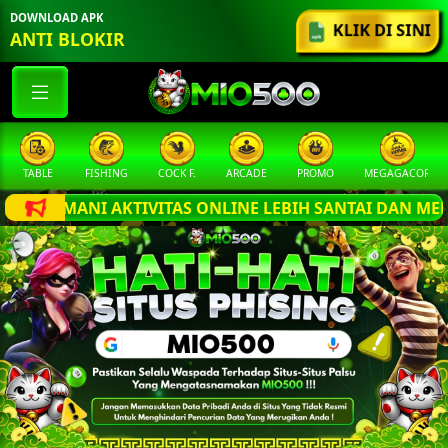
DOWNLOAD APK
KLIK DI SINI
ANTI BLOKIR
TABLE
FISHING
COCK F.
ARCADE
PROMO
MEGAGACOR
LINE LEBIH SANTAI DAN MENYENANGKAN.