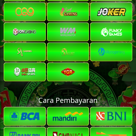
Cara Pembayaran