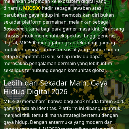
melainkan berpindah ke ekosistem digital yang
dinamis.
MIO500
hadir sebagai jawaban atas
perubahan gaya hidup ini, memosisikan diri bukan
sekadar platform permainan, melainkan sebagai
Basecamp
utama bagi para gamer masa kini. Dirancang
khusus untuk memenuhi ekspektasi tinggi generasi
digital, MIO500 menggabungkan teknologi gaming
mutakhir dengan atmosfer sosial yang santai namun
tetap kompetitif. Di sini, setiap individu dapat
merasakan pengalaman bermain yang lebih intim
sekaligus terhubung dengan komunitas global.
Lebih dari Sekadar Main: Gaya
Hidup Digital 2026
MIO500 memahami bahwa bagi anak muda tahun 2026,
gaming adalah identitas. Platform ini dibangun untuk
menjadi titik temu di mana strategi bertemu dengan
gaya hidup. Dengan antarmuka yang modern dan