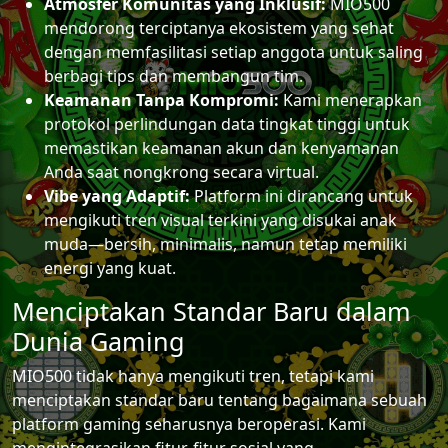
Atmosfer Komunitas yang Inklusif:
MIO500
mendorong terciptanya ekosistem yang sehat
dengan memfasilitasi setiap anggota untuk saling
berbagi tips dan membangun tim.
Keamanan Tanpa Kompromi:
Kami menerapkan
protokol perlindungan data tingkat tinggi untuk
memastikan keamanan akun dan kenyamanan
Anda saat nongkrong secara virtual.
Vibe yang Adaptif:
Platform ini dirancang untuk
mengikuti tren visual terkini yang disukai anak
muda—bersih, minimalis, namun tetap memiliki
energi yang kuat.
Menciptakan Standar Baru dalam
Dunia Gaming
MIO500 tidak hanya mengikuti tren, tetapi kami
menciptakan standar baru tentang bagaimana sebuah
platform gaming seharusnya beroperasi. Kami