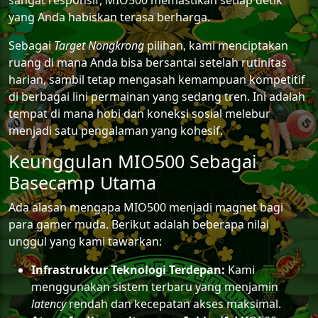
sangat responsif, MIO500 memastikan setiap detik
yang Anda habiskan terasa berharga.
Sebagai
Target Nongkrong
pilihan, kami menciptakan
ruang di mana Anda bisa bersantai setelah rutinitas
harian, sambil tetap mengasah kemampuan kompetitif
di berbagai lini permainan yang sedang tren. Ini adalah
tempat di mana hobi dan koneksi sosial melebur
menjadi satu pengalaman yang kohesif.
Keunggulan MIO500 Sebagai
Basecamp Utama
Ada alasan mengapa MIO500 menjadi magnet bagi
para gamer muda. Berikut adalah beberapa nilai
unggul yang kami tawarkan:
Infrastruktur Teknologi Terdepan:
Kami
menggunakan sistem terbaru yang menjamin
latency
rendah dan kecepatan akses maksimal.