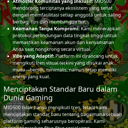
Atmosfer Komunitas yang Inklusif:
MIO500
mendorong terciptanya ekosistem yang sehat
dengan memfasilitasi setiap anggota untuk saling
berbagi tips dan membangun tim.
Keamanan Tanpa Kompromi:
Kami menerapkan
protokol perlindungan data tingkat tinggi untuk
memastikan keamanan akun dan kenyamanan
Anda saat nongkrong secara virtual.
Vibe yang Adaptif:
Platform ini dirancang untuk
mengikuti tren visual terkini yang disukai anak
muda—bersih, minimalis, namun tetap memiliki
energi yang kuat.
Menciptakan Standar Baru dalam
Dunia Gaming
MIO500 tidak hanya mengikuti tren, tetapi kami
menciptakan standar baru tentang bagaimana sebuah
platform gaming seharusnya beroperasi. Kami