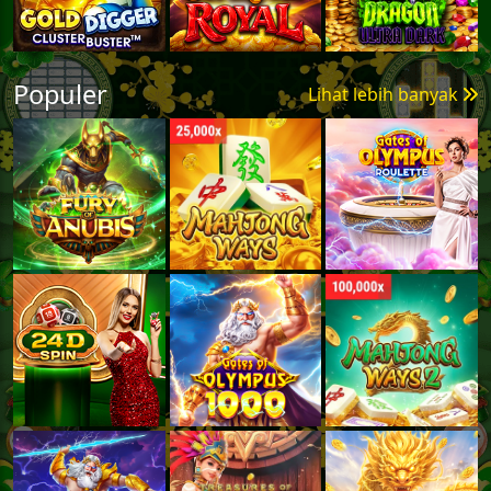
Populer
Lihat lebih banyak