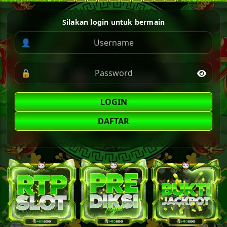
Silakan login untuk bermain
👤
🔒
LOGIN
DAFTAR