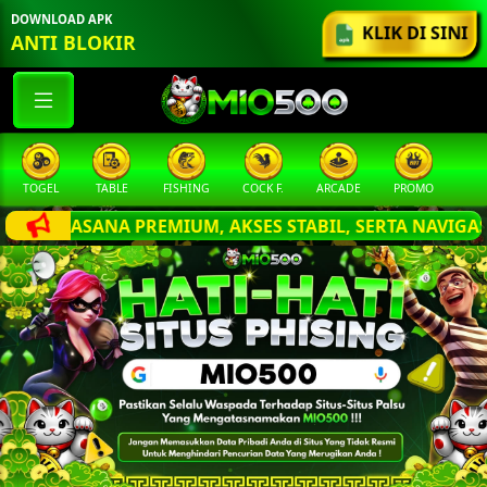
DOWNLOAD APK
KLIK DI SINI
ANTI BLOKIR
TOGEL
TABLE
FISHING
COCK F.
ARCADE
PROMO
ME
TABIL, SERTA NAVIGASI PRAKTIS UNTUK MENEMANI AK