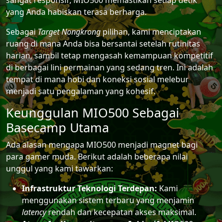
sangat responsif, MIO500 memastikan setiap detik
yang Anda habiskan terasa berharga.
Sebagai
Target Nongkrong
pilihan, kami menciptakan
ruang di mana Anda bisa bersantai setelah rutinitas
harian, sambil tetap mengasah kemampuan kompetitif
di berbagai lini permainan yang sedang tren. Ini adalah
tempat di mana hobi dan koneksi sosial melebur
menjadi satu pengalaman yang kohesif.
Keunggulan MIO500 Sebagai
Basecamp Utama
Ada alasan mengapa MIO500 menjadi magnet bagi
para gamer muda. Berikut adalah beberapa nilai
unggul yang kami tawarkan:
Infrastruktur Teknologi Terdepan:
Kami
menggunakan sistem terbaru yang menjamin
latency
rendah dan kecepatan akses maksimal.