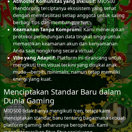
Atmosfer Komunitas yang Inklusif:
MIO500
mendorong terciptanya ekosistem yang sehat
dengan memfasilitasi setiap anggota untuk saling
berbagi tips dan membangun tim.
Keamanan Tanpa Kompromi:
Kami menerapkan
protokol perlindungan data tingkat tinggi untuk
memastikan keamanan akun dan kenyamanan
Anda saat nongkrong secara virtual.
Vibe yang Adaptif:
Platform ini dirancang untuk
mengikuti tren visual terkini yang disukai anak
muda—bersih, minimalis, namun tetap memiliki
energi yang kuat.
Menciptakan Standar Baru dalam
Dunia Gaming
MIO500 tidak hanya mengikuti tren, tetapi kami
menciptakan standar baru tentang bagaimana sebuah
platform gaming seharusnya beroperasi. Kami