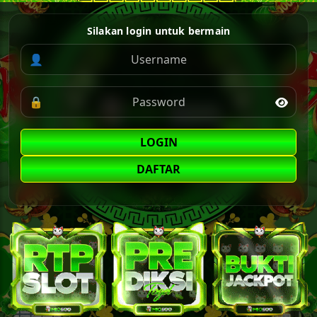
Silakan login untuk bermain
👤
🔒
LOGIN
DAFTAR