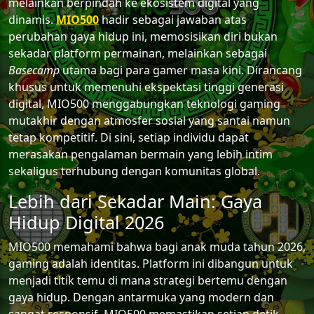
melainkan berpindah ke ekosistem digital yang
dinamis.
MIO500
hadir sebagai jawaban atas
perubahan gaya hidup ini, memosisikan diri bukan
sekadar platform permainan, melainkan sebagai
Basecamp
utama bagi para gamer masa kini. Dirancang
khusus untuk memenuhi ekspektasi tinggi generasi
digital, MIO500 menggabungkan teknologi gaming
mutakhir dengan atmosfer sosial yang santai namun
tetap kompetitif. Di sini, setiap individu dapat
merasakan pengalaman bermain yang lebih intim
sekaligus terhubung dengan komunitas global.
Lebih dari Sekadar Main: Gaya
Hidup Digital 2026
MIO500 memahami bahwa bagi anak muda tahun 2026,
gaming adalah identitas. Platform ini dibangun untuk
menjadi titik temu di mana strategi bertemu dengan
gaya hidup. Dengan antarmuka yang modern dan