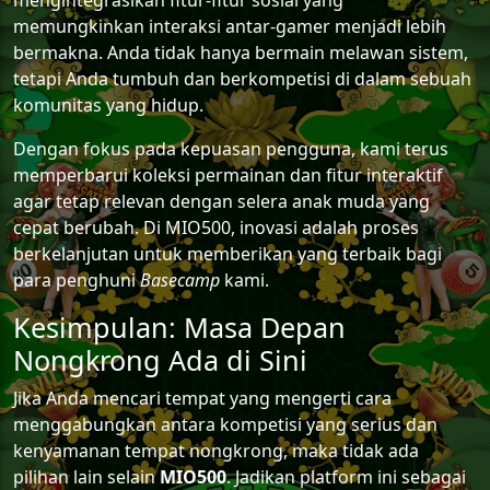
mengintegrasikan fitur-fitur sosial yang
memungkinkan interaksi antar-gamer menjadi lebih
bermakna. Anda tidak hanya bermain melawan sistem,
tetapi Anda tumbuh dan berkompetisi di dalam sebuah
komunitas yang hidup.
Dengan fokus pada kepuasan pengguna, kami terus
memperbarui koleksi permainan dan fitur interaktif
agar tetap relevan dengan selera anak muda yang
cepat berubah. Di MIO500, inovasi adalah proses
berkelanjutan untuk memberikan yang terbaik bagi
para penghuni
Basecamp
kami.
Kesimpulan: Masa Depan
Nongkrong Ada di Sini
Jika Anda mencari tempat yang mengerti cara
menggabungkan antara kompetisi yang serius dan
kenyamanan tempat nongkrong, maka tidak ada
pilihan lain selain
MIO500
. Jadikan platform ini sebagai