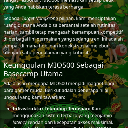
sangat responsif, MIO500 memastikan setiap detik
yang Anda habiskan terasa berharga.
Sebagai
Target Nongkrong
pilihan, kami menciptakan
ruang di mana Anda bisa bersantai setelah rutinitas
harian, sambil tetap mengasah kemampuan kompetitif
di berbagai lini permainan yang sedang tren. Ini adalah
tempat di mana hobi dan koneksi sosial melebur
menjadi satu pengalaman yang kohesif.
Keunggulan MIO500 Sebagai
Basecamp Utama
Ada alasan mengapa MIO500 menjadi magnet bagi
para gamer muda. Berikut adalah beberapa nilai
unggul yang kami tawarkan:
Infrastruktur Teknologi Terdepan:
Kami
menggunakan sistem terbaru yang menjamin
latency
rendah dan kecepatan akses maksimal.