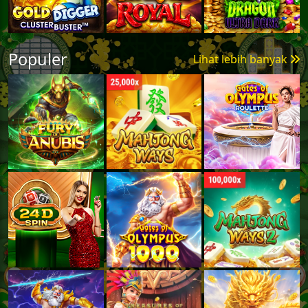
Populer
Lihat lebih banyak