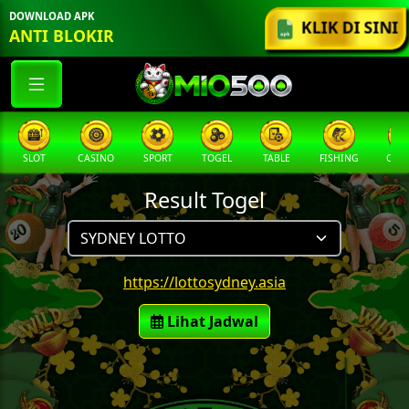
DOWNLOAD APK
KLIK DI SINI
ANTI BLOKIR
SLOT
CASINO
SPORT
TOGEL
TABLE
FISHING
COCK
Result Togel
https://lottosydney.asia
Lihat Jadwal