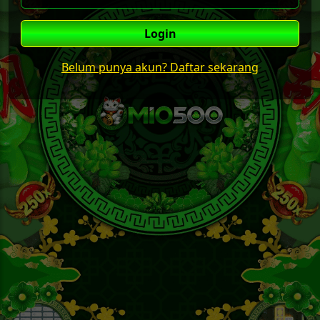
Login
Belum punya akun? Daftar sekarang