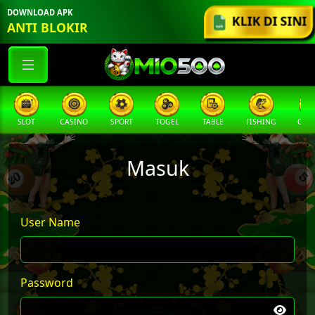
DOWNLOAD APK
KLIK DI SINI
ANTI BLOKIR
SLOT
CASINO
SPORT
TOGEL
TABLE
FISHING
COCK
Masuk
User Name
Password