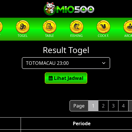
T
TOGEL
TABLE
FISHING
COCK F.
ARC
Result Togel
Lihat Jadwal
Page
1
2
3
4
Periode