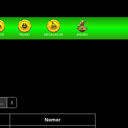
ADE
PROMO
MEGAGACOR
ANUBIS
...
8
Nomor