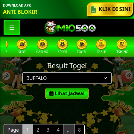
DOWNLOAD APK
KLIK DI SINI
ANTI BLOKIR
SLOT
CASINO
SPORT
TOGEL
TABLE
FISHING
COCK
Result Togel
Lihat Jadwal
Page
1
2
3
4
...
8