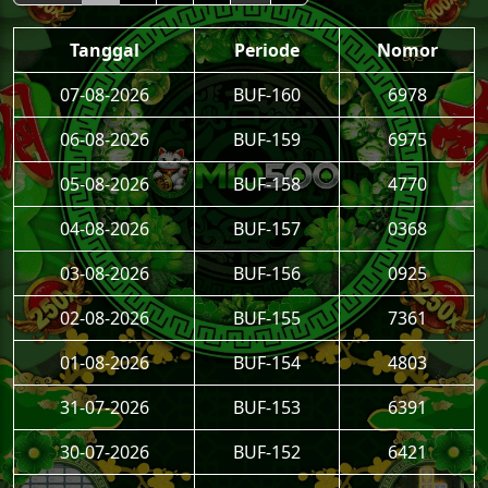
Tanggal
Periode
Nomor
07-08-2026
BUF-160
6978
06-08-2026
BUF-159
6975
05-08-2026
BUF-158
4770
04-08-2026
BUF-157
0368
03-08-2026
BUF-156
0925
02-08-2026
BUF-155
7361
01-08-2026
BUF-154
4803
31-07-2026
BUF-153
6391
30-07-2026
BUF-152
6421