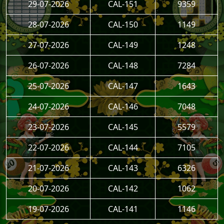
29-07-2026
CAL-151
9359
28-07-2026
CAL-150
1149
27-07-2026
CAL-149
1248
26-07-2026
CAL-148
7284
25-07-2026
CAL-147
1643
24-07-2026
CAL-146
7048
23-07-2026
CAL-145
5579
22-07-2026
CAL-144
7105
21-07-2026
CAL-143
6326
20-07-2026
CAL-142
1062
19-07-2026
CAL-141
1146