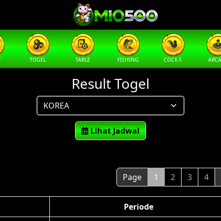
T
TOGEL
TABLE
FISHING
COCK F.
ARC
Result Togel
Lihat Jadwal
Page
1
2
3
4
Periode