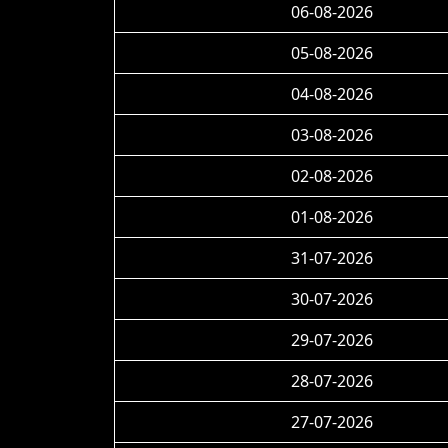
06-08-2026
05-08-2026
04-08-2026
03-08-2026
02-08-2026
01-08-2026
31-07-2026
30-07-2026
29-07-2026
28-07-2026
27-07-2026