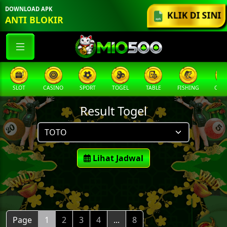
DOWNLOAD APK
KLIK DI SINI
ANTI BLOKIR
SLOT
CASINO
SPORT
TOGEL
TABLE
FISHING
COCK
Result Togel
Lihat Jadwal
Page
1
2
3
4
...
8