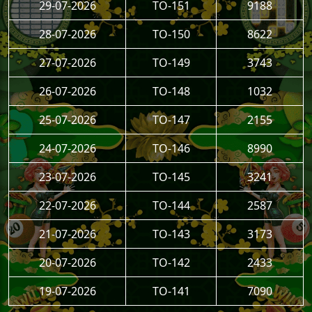
29-07-2026
TO-151
9188
28-07-2026
TO-150
8622
27-07-2026
TO-149
3743
26-07-2026
TO-148
1032
25-07-2026
TO-147
2155
24-07-2026
TO-146
8990
23-07-2026
TO-145
3241
22-07-2026
TO-144
2587
21-07-2026
TO-143
3173
20-07-2026
TO-142
2433
19-07-2026
TO-141
7090