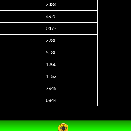
2484
4920
0473
2286
5186
1266
1152
7945
6844