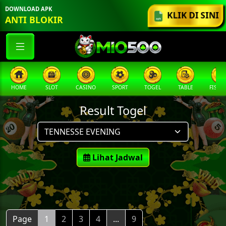
DOWNLOAD APK
KLIK DI SINI
ANTI BLOKIR
HOME
SLOT
CASINO
SPORT
TOGEL
TABLE
FISHI
Result Togel
Lihat Jadwal
Page
1
2
3
4
...
9