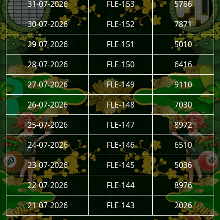
31-07-2026
FLE-153
5786
30-07-2026
FLE-152
7871
29-07-2026
FLE-151
5010
28-07-2026
FLE-150
6416
27-07-2026
FLE-149
9110
26-07-2026
FLE-148
7030
25-07-2026
FLE-147
8972
24-07-2026
FLE-146
6510
23-07-2026
FLE-145
5036
22-07-2026
FLE-144
8976
21-07-2026
FLE-143
2026