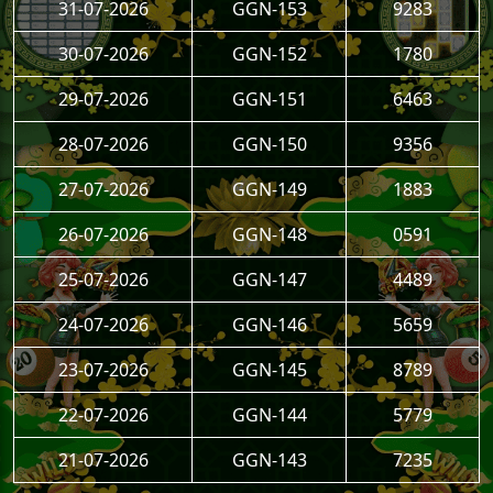
31-07-2026
GGN-153
9283
30-07-2026
GGN-152
1780
29-07-2026
GGN-151
6463
28-07-2026
GGN-150
9356
27-07-2026
GGN-149
1883
26-07-2026
GGN-148
0591
25-07-2026
GGN-147
4489
24-07-2026
GGN-146
5659
23-07-2026
GGN-145
8789
22-07-2026
GGN-144
5779
21-07-2026
GGN-143
7235