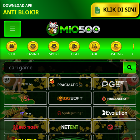
DOWNLOAD APK
KLIK DI SINI
ANTI BLOKIR
CASINO
SPORT
TOGEL
TABLE
FISHING
COCK F.
ARC
Semua