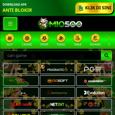
DOWNLOAD APK
KLIK DI SINI
ANTI BLOKIR
SLOT
CASINO
SPORT
TOGEL
TABLE
FISHING
COCK
Semua