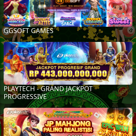
GGSOFT GAMES
PLAYTECH - GRAND JACKPOT
PROGRESSIVE