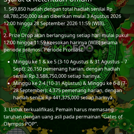
1. 549,850 hadiah dengan total hadiah senilai Rp
68,780,250,000 akan diberikan mulai 3 Agustus 2026
12:00 hingga 28 September 2026 11:59 (WIB).
2. Prize Drop akan berlangsung setiap hari mulai pukul
12:00 hingga 11:59 keesokan harinya (WIB) selama
periode promosi. Periode Promosi:
Minggu ke 1 & ke 5 (3-10 Agustus & 31 Agustus – 7
Sept): 26,150 pemenang harian, dengan hadiah
senilai Rp 3,588,750,000 setiap harinya.
Minggu ke 2-4 (10-31 Agustus) & Minggu ke 6-8 (7-
28 September): 4,375 pemenang harian, dengan
hadiah senilai Rp 441,375,000 setiap harinya.
3. Untuk terkualifikasi, Pemain harus memasang
taruhan dengan uang asli pada permainan “Gates of
Olympus POP”.