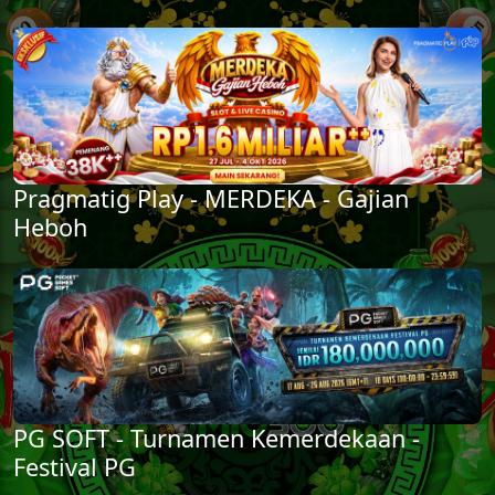
Pragmatig Play - MERDEKA - Gajian
Heboh
PG SOFT - Turnamen Kemerdekaan -
Festival PG