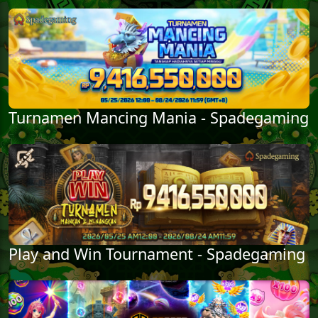
Turnamen Mancing Mania - Spadegaming
Play and Win Tournament - Spadegaming