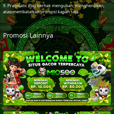
9. Pragmatic Play berhak mengubah, menghentikan,
atau membatalkan promosi kapan saja.
Promosi Lainnya