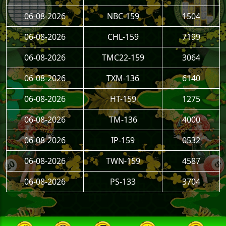
06-08-2026
NBC-159
1504
06-08-2026
CHL-159
7199
06-08-2026
TMC22-159
3064
06-08-2026
TXM-136
6140
06-08-2026
HT-159
1275
06-08-2026
TM-136
4000
06-08-2026
IP-159
0532
06-08-2026
TWN-159
4587
06-08-2026
PS-133
3704